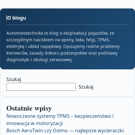
O blogu
Automototechnika to blog o eksploatacji pojazdów, ze
szczególnym naciskiem na opony, koła, felgi, TPMS,
elektrykę i układ napędowy. Opisujemy realne problemy
kierowców, zasady doboru podzespołów oraz podstawy
diagnostyki i obsługi serwisowej.
Szukaj
Szukaj
Ostatnie wpisy
Nowoczesne systemy TPMS – bezpieczeństwo i
innowacja w motoryzacji
Bosch AeroTwin czy Oximo — najlepsze wycieraczki