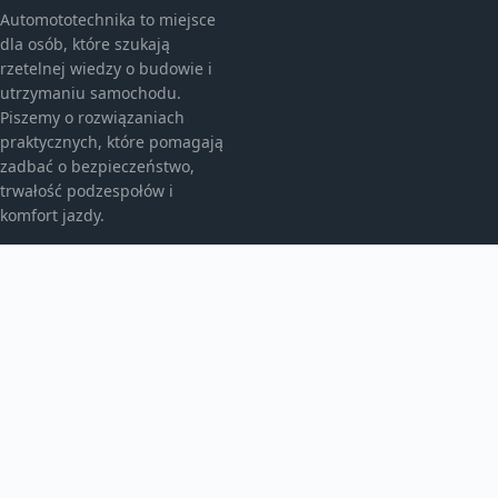
Automototechnika to miejsce
dla osób, które szukają
rzetelnej wiedzy o budowie i
utrzymaniu samochodu.
Piszemy o rozwiązaniach
praktycznych, które pomagają
zadbać o bezpieczeństwo,
trwałość podzespołów i
komfort jazdy.
KATEGORIE
Eksploatacja kół
Elektryka i elektronika
Felgi aluminiowe
TEMATY
Pielęgnacja nadwozia