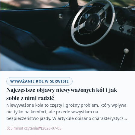
WYWAŻANIE KÓŁ W SERWISIE
Najczęstsze objawy niewyważonych kół i jak
sobie z nimi radzić
Niewyważone koła to częsty i groźny problem, który wpływa
nie tylko na komfort, ale przede wszystkim na
bezpieczeństwo jazdy. W artykule opisano charakterystyczne
objawy,…
5 minut czytania
2026-07-05