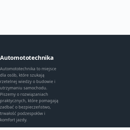
Automototechnika
Automototechnika to miejsce
dla osób, które szukają
rzetelnej wiedzy o budowie i
utrzymaniu samochodu.
Piszemy o rozwiązaniach
praktycznych, które pomagają
zadbać o bezpieczeństwo,
trwałość podzespołów i
komfort jazdy.