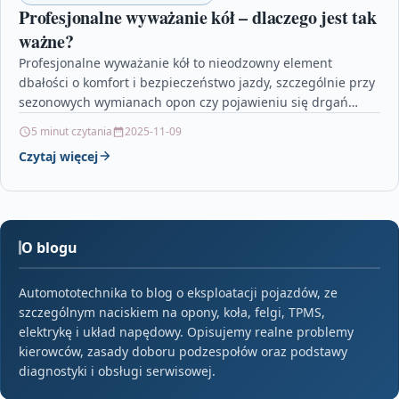
Profesjonalne wyważanie kół – dlaczego jest tak
ważne?
Profesjonalne wyważanie kół to nieodzowny element
dbałości o komfort i bezpieczeństwo jazdy, szczególnie przy
sezonowych wymianach opon czy pojawieniu się drgań
podczas prowadzenia pojazdu.…
5 minut czytania
2025-11-09
Czytaj więcej
O blogu
Automototechnika to blog o eksploatacji pojazdów, ze
szczególnym naciskiem na opony, koła, felgi, TPMS,
elektrykę i układ napędowy. Opisujemy realne problemy
kierowców, zasady doboru podzespołów oraz podstawy
diagnostyki i obsługi serwisowej.