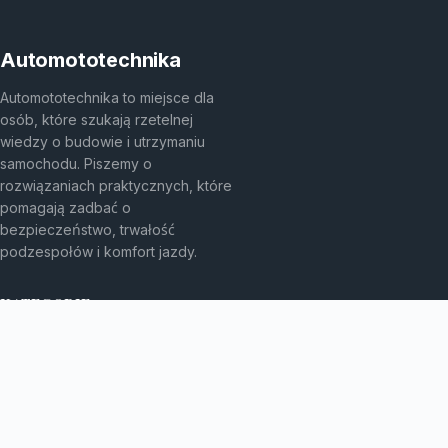
Automototechnika
Automototechnika to miejsce dla
osób, które szukają rzetelnej
wiedzy o budowie i utrzymaniu
samochodu. Piszemy o
rozwiązaniach praktycznych, które
pomagają zadbać o
bezpieczeństwo, trwałość
podzespołów i komfort jazdy.
KATEGORIE
Eksploatacja kół
Elektryka i elektronika
Felgi aluminiowe