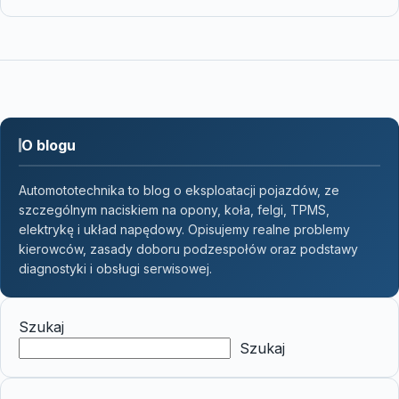
O blogu
Automototechnika to blog o eksploatacji pojazdów, ze
szczególnym naciskiem na opony, koła, felgi, TPMS,
elektrykę i układ napędowy. Opisujemy realne problemy
kierowców, zasady doboru podzespołów oraz podstawy
diagnostyki i obsługi serwisowej.
Szukaj
Szukaj