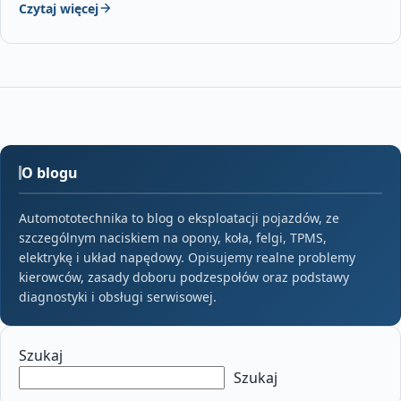
Czytaj więcej
O blogu
Automototechnika to blog o eksploatacji pojazdów, ze
szczególnym naciskiem na opony, koła, felgi, TPMS,
elektrykę i układ napędowy. Opisujemy realne problemy
kierowców, zasady doboru podzespołów oraz podstawy
diagnostyki i obsługi serwisowej.
Szukaj
Szukaj