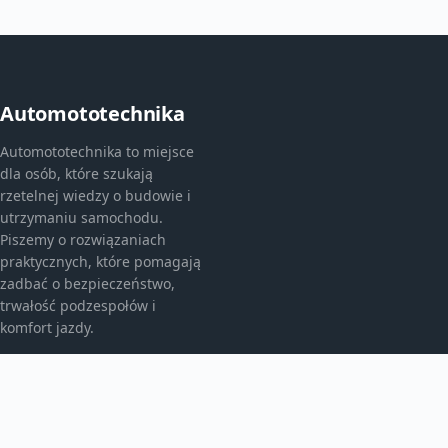
Automototechnika
Automototechnika to miejsce
dla osób, które szukają
rzetelnej wiedzy o budowie i
utrzymaniu samochodu.
Piszemy o rozwiązaniach
praktycznych, które pomagają
zadbać o bezpieczeństwo,
trwałość podzespołów i
komfort jazdy.
KATEGORIE
Eksploatacja kół