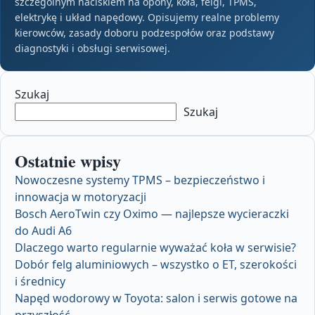
szczególnym naciskiem na opony, koła, felgi, TPMS,
elektrykę i układ napędowy. Opisujemy realne problemy
kierowców, zasady doboru podzespołów oraz podstawy
diagnostyki i obsługi serwisowej.
Szukaj
Szukaj
Ostatnie wpisy
Nowoczesne systemy TPMS – bezpieczeństwo i
innowacja w motoryzacji
Bosch AeroTwin czy Oximo — najlepsze wycieraczki
do Audi A6
Dlaczego warto regularnie wyważać koła w serwisie?
Dobór felg aluminiowych – wszystko o ET, szerokości
i średnicy
Napęd wodorowy w Toyota: salon i serwis gotowe na
przyszłość