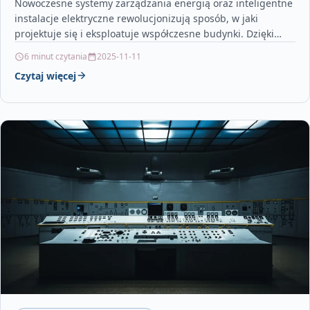
Nowoczesne systemy zarządzania energią oraz inteligentne
instalacje elektryczne rewolucjonizują sposób, w jaki
projektuje się i eksploatuje współczesne budynki. Dzięki
zaawansowanym technologiom, takim jak Internet…
6 minut czytania
2025-11-11
Czytaj więcej