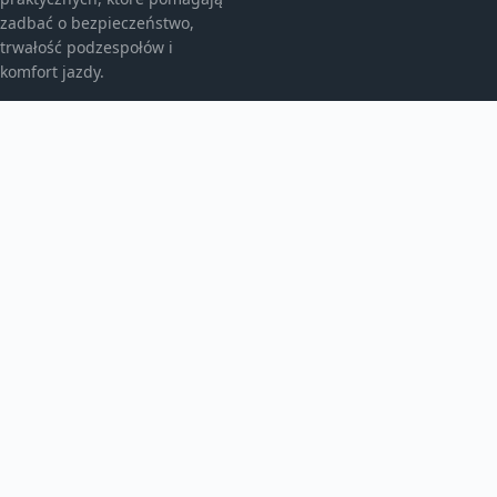
zadbać o bezpieczeństwo,
trwałość podzespołów i
komfort jazdy.
KATEGORIE
Eksploatacja kół
Elektryka i elektronika
Felgi aluminiowe
TEMATY
Pielęgnacja nadwozia
Serwis i wulkanizacja
Silnik i układ napędowy
WIĘCEJ