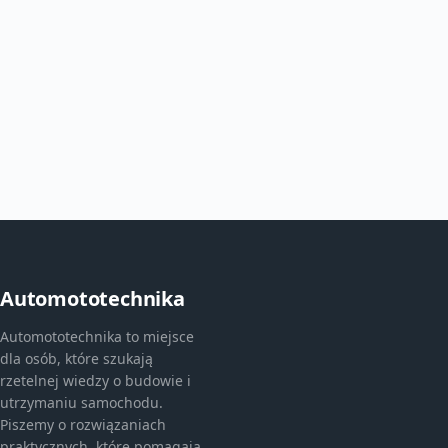
Automototechnika
Automototechnika to miejsce
dla osób, które szukają
rzetelnej wiedzy o budowie i
utrzymaniu samochodu.
Piszemy o rozwiązaniach
praktycznych, które pomagają