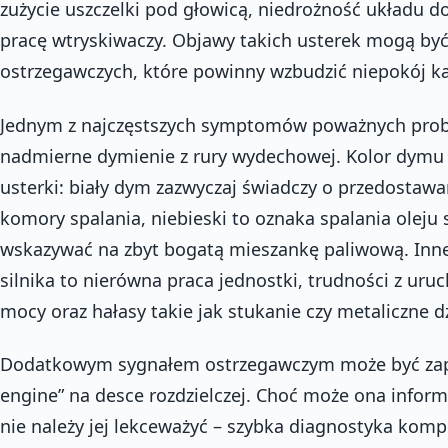
zużycie uszczelki pod głowicą, niedrożność układu 
pracę wtryskiwaczy. Objawy takich usterek mogą być 
ostrzegawczych, które powinny wzbudzić niepokój k
Jednym z najczęstszych symptomów poważnych probl
nadmierne dymienie z rury wydechowej. Kolor dymu
usterki: biały dym zazwyczaj świadczy o przedostawa
komory spalania, niebieski to oznaka spalania oleju
wskazywać na zbyt bogatą mieszankę paliwową. Inne
silnika to nierówna praca jednostki, trudności z ur
mocy oraz hałasy takie jak stukanie czy metaliczne d
Dodatkowym sygnałem ostrzegawczym może być zapal
engine” na desce rozdzielczej. Choć może ona infor
nie należy jej lekceważyć – szybka diagnostyka kom