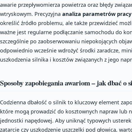
awarie przepływomierza powietrza oraz błędy związ
wtryskowym. Precyzyjna
analiza parametrów pracy 
określić źródło problemu, ale także przewidzieć możl
ważne jest regularne podłączanie samochodu do ko
szczególnie po zaobserwowaniu niepokojących obja
odpowiednio wcześnie wdrożyć środki zaradcze, min
uszkodzenia silnika i kosztów związanych z jego nap
Sposoby zapobiegania awariom – jak dbać o si
Codzienna dbałość o silnik to kluczowy element za
które mogą prowadzić do kosztownych napraw lub 
jednostki napędowej. Aby uniknąć typowych usterek si
zatarcie czy uszkodzenie uszczelki pod głowicą, war