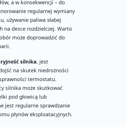
łów, a w konsekwencji – do
ignorowanie regularnej wymiany
ju, używanie paliwa słabej
h na desce rozdzielczej. Warto
dobór może doprowadzić do
arii.
ryjność silnika
, jest
dojść na skutek niedrożności
esprawności termostatu.
cy silnika może skutkować
lki pod głowicą lub
e jest regularne sprawdzanie
iomu płynów eksploatacyjnych.