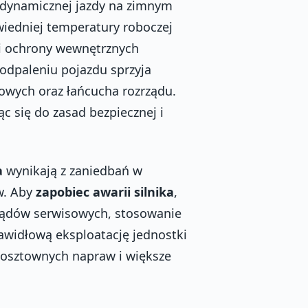
ć dynamicznej jazdy na zimnym
wiedniej temperatury roboczej
i ochrony wewnętrznych
odpaleniu pojazdu sprzyja
kowych oraz łańcucha rozrządu.
c się do zasad bezpiecznej i
a
wynikają z zaniedbań w
w. Aby
zapobiec awarii silnika
,
lądów serwisowych, stosowanie
rawidłową eksploatację jednostki
kosztownych napraw i większe