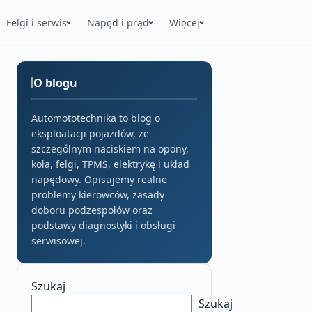
Felgi i serwis
Napęd i prąd
Więcej
O blogu
Automototechnika to blog o
eksploatacji pojazdów, ze
szczególnym naciskiem na opony,
koła, felgi, TPMS, elektrykę i układ
napędowy. Opisujemy realne
problemy kierowców, zasady
doboru podzespołów oraz
podstawy diagnostyki i obsługi
serwisowej.
Szukaj
Szukaj