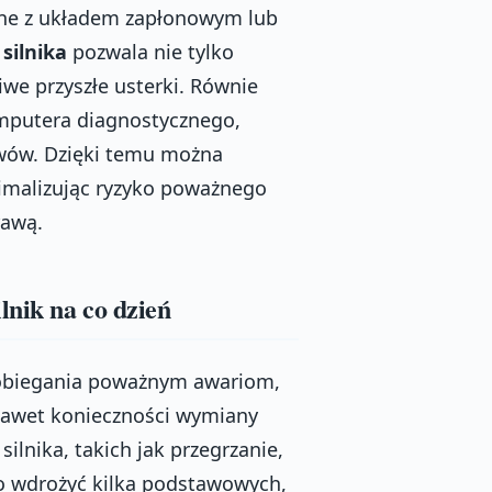
ane z układem zapłonowym lub
silnika
pozwala nie tylko
iwe przyszłe usterki. Równie
mputera diagnostycznego,
wów. Dzięki temu można
imalizując ryzyko poważnego
rawą.
lnik na co dzień
pobiegania poważnym awariom,
nawet konieczności wymiany
lnika, takich jak przegrzanie,
to wdrożyć kilka podstawowych,