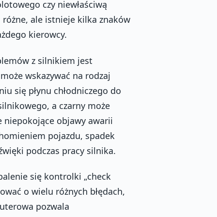
dolotowego czy niewłaściwą
różne, ale istnieje kilka znaków
ażdego kierowcy.
emów z silnikiem jest
 może wskazywać na rodzaj
niu się płynu chłodniczego do
 silnikowego, a czarny może
 niepokojące objawy awarii
uchomieniem pojazdu, spadek
źwięki podczas pracy silnika.
enie się kontrolki „check
mować o wielu różnych błędach,
puterowa pozwala