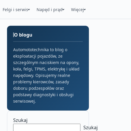
Felgi i serwis
Napęd i prąd
Więcej
O blogu
Automototechnika to blog o
eksploatacji pojazdów, ze
szczególnym naciskiem na opony,
koła, felgi, TPMS, elektrykę i układ
napędowy. Opisujemy realne
problemy kierowców, zasady
doboru podzespołów oraz
podstawy diagnostyki i obsługi
serwisowej.
Szukaj
Szukaj