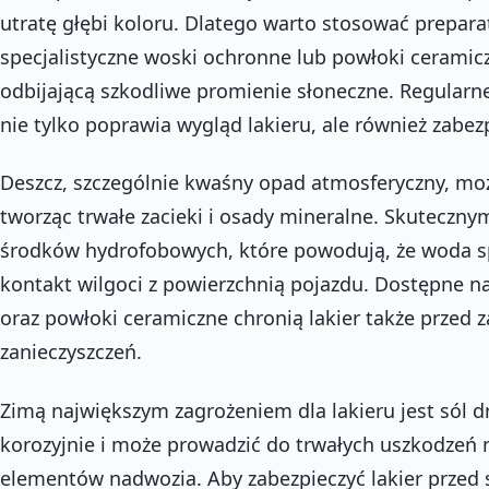
utratę głębi koloru. Dlatego warto stosować preparaty
specjalistyczne woski ochronne lub powłoki ceramic
odbijającą szkodliwe promienie słoneczne. Regularn
nie tylko poprawia wygląd lakieru, ale również zabez
Deszcz, szczególnie kwaśny opad atmosferyczny, może
tworząc trwałe zacieki i osady mineralne. Skuteczn
środków hydrofobowych, które powodują, że woda sp
kontakt wilgoci z powierzchnią pojazdu. Dostępne 
oraz powłoki ceramiczne chronią lakier także przed 
zanieczyszczeń.
Zimą największym zagrożeniem dla lakieru jest sól dr
korozyjnie i może prowadzić do trwałych uszkodzeń nie
elementów nadwozia. Aby zabezpieczyć lakier przed 