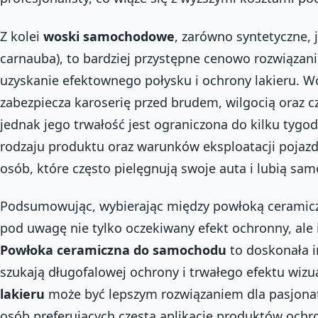
Z kolei
woski samochodowe
, zarówno syntetyczne, 
carnauba), to bardziej przystępne cenowo rozwiązani
uzyskanie efektownego połysku i ochrony lakieru. W
zabezpiecza karoserię przed brudem, wilgocią oraz 
jednak jego trwałość jest ograniczona do kilku tygod
rodzaju produktu oraz warunków eksploatacji pojazd
osób, które często pielęgnują swoje auta i lubią sam
Podsumowując, wybierając między powłoką ceramicz
pod uwagę nie tylko oczekiwany efekt ochronny, ale 
Powłoka ceramiczna do samochodu
to doskonała in
szukają długofalowej ochrony i trwałego efektu wiz
lakieru
może być lepszym rozwiązaniem dla pasjonató
osób preferujących częstą aplikację produktów ochr