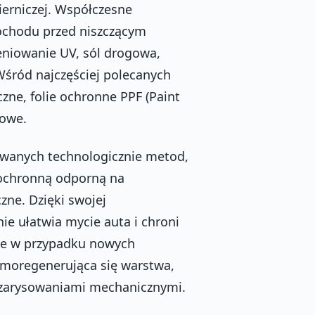
ierniczej. Współczesne
mochodu przed niszczącym
niowanie UV, sól drogowa,
Wśród najczęściej polecanych
zne, folie ochronne PPF (Paint
dowe.
owanych technologicznie metod,
 ochronną odporną na
zne. Dzięki swojej
ie ułatwia mycie auta i chroni
nie w przypadku nowych
samoregenerująca się warstwa,
i zarysowaniami mechanicznymi.