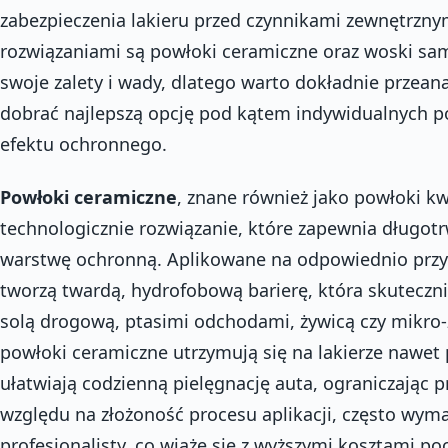
zabezpieczenia lakieru przed czynnikami zewnętrzny
rozwiązaniami są powłoki ceramiczne oraz woski s
swoje zalety i wady, dlatego warto dokładnie przeana
dobrać najlepszą opcję pod kątem indywidualnych p
efektu ochronnego.
Powłoki ceramiczne
, znane również jako powłoki 
technologicznie rozwiązanie, które zapewnia długot
warstwę ochronną. Aplikowane na odpowiednio przy
tworzą twardą, hydrofobową barierę, która skuteczn
solą drogową, ptasimi odchodami, żywicą czy mikro-
powłoki ceramiczne utrzymują się na lakierze nawet p
ułatwiają codzienną pielęgnację auta, ograniczając p
względu na złożoność procesu aplikacji, często wy
profesjonalisty, co wiąże się z wyższymi kosztami p